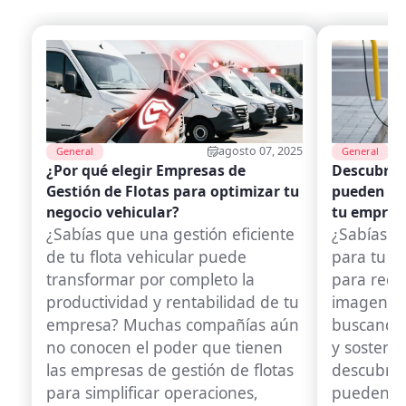
agosto 07, 2025
General
General
¿Por qué elegir Empresas de
Descubre 
Gestión de Flotas para optimizar tu
pueden tra
negocio vehicular?
tu empres
¿Sabías que una gestión eficiente
¿Sabías qu
de tu flota vehicular puede
para tu fl
transformar por completo la
para reduc
productividad y rentabilidad de tu
imagen de
empresa? Muchas compañías aún
buscando 
no conocen el poder que tienen
y sosteni
las empresas de gestión de flotas
descubrir
para simplificar operaciones,
pueden ay