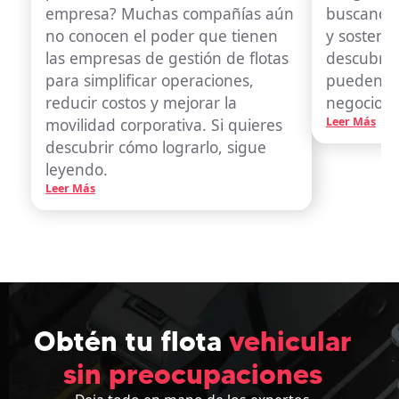
empresa? Muchas compañías aún
buscando 
no conocen el poder que tienen
y sosteni
las empresas de gestión de flotas
descubrir
para simplificar operaciones,
pueden ay
reducir costos y mejorar la
negocio.
movilidad corporativa. Si quieres
Leer Más
descubrir cómo lograrlo, sigue
leyendo.
Leer Más
Obtén tu flota
vehicular
sin preocupaciones