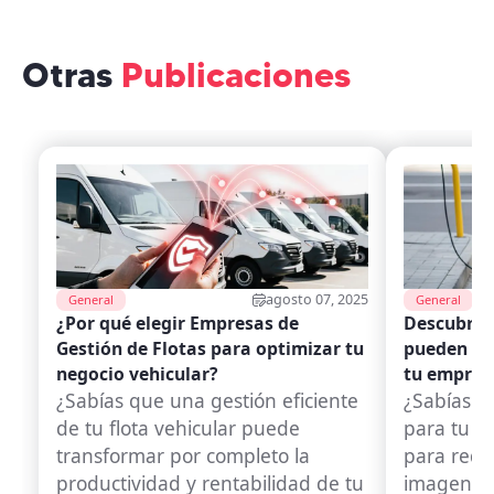
Otras
Publicaciones
agosto 07, 2025
General
General
¿Por qué elegir Empresas de
Descubre 
Gestión de Flotas para optimizar tu
pueden tra
negocio vehicular?
tu empres
¿Sabías que una gestión eficiente
¿Sabías qu
de tu flota vehicular puede
para tu fl
transformar por completo la
para reduc
productividad y rentabilidad de tu
imagen de