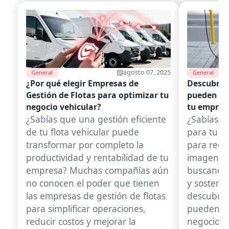
agosto 07, 2025
General
General
¿Por qué elegir Empresas de
Descubre 
Gestión de Flotas para optimizar tu
pueden tra
negocio vehicular?
tu empres
¿Sabías que una gestión eficiente
¿Sabías qu
de tu flota vehicular puede
para tu fl
transformar por completo la
para reduc
productividad y rentabilidad de tu
imagen de
empresa? Muchas compañías aún
buscando 
no conocen el poder que tienen
y sosteni
las empresas de gestión de flotas
descubrir
para simplificar operaciones,
pueden ay
reducir costos y mejorar la
negocio.